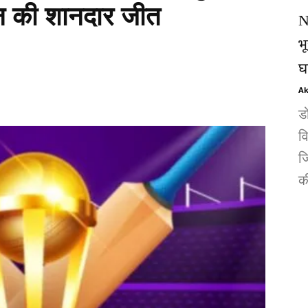
यन की शानदार जीत
N
भ
घ
Ak
ड
व
जि
की