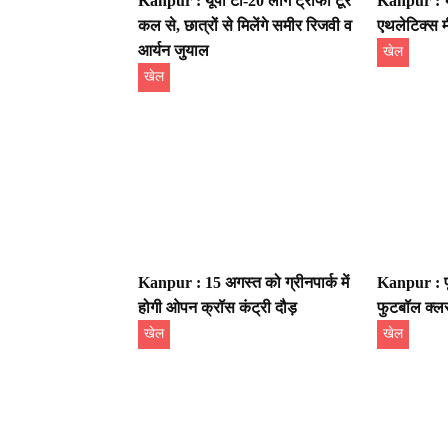
Kanpur : यूपी टी-20 लीग ट्रॉफी टूर
Kanpur : भ
कल से, छात्रों से मिलेंगे समीर रिजवी व
एथलेटिक्स 
आर्यन जुयाल
खेल
खेल
Kanpur : 15 अगस्त को ग्रीनपार्क में
Kanpur : पूर
होगी ओपन क्रॉस कंट्री दौड़
फुटबॉल क्लस
खेल
खेल