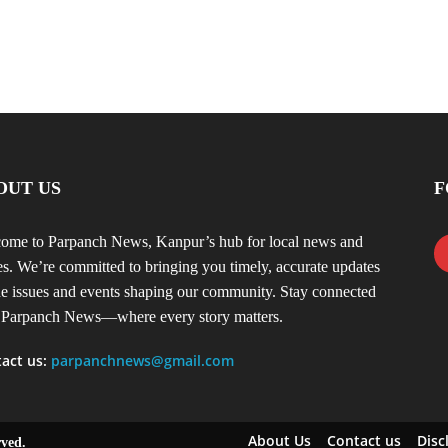
OUT US
F
ome to Parpanch News, Kanpur’s hub for local news and
ies. We’re committed to bringing you timely, accurate updates
he issues and events shaping our community. Stay connected
 Parpanch News—where every story matters.
act us:
parpanchnews@gmail.com
About Us
Contact us
Disc
rved.