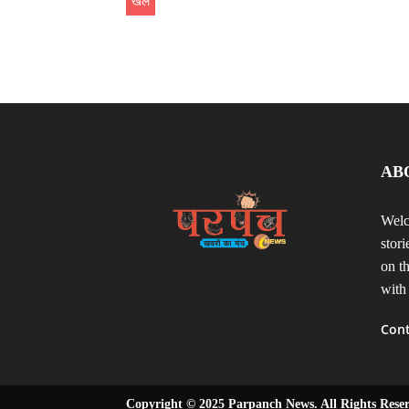
खेल
AB
Welc
stor
on t
with
Cont
Copyright © 2025 Parpanch News. All Rights Rese