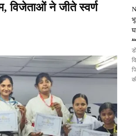
, विजेताओं ने जीते स्वर्ण
N
भ
घ
Ak
ड
व
जि
की